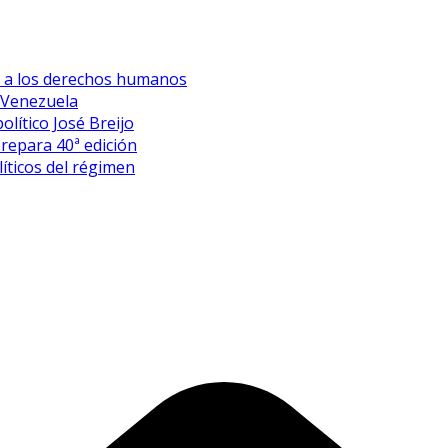
es a los derechos humanos
 Venezuela
olítico José Breijo
prepara 40ª edición
íticos del régimen