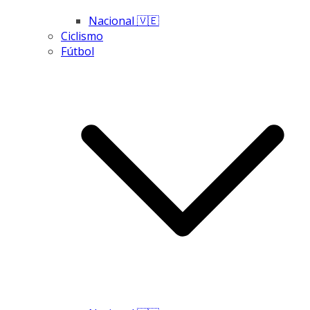
Nacional 🇻🇪
Ciclismo
Fútbol