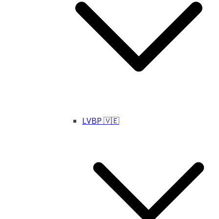
LVBP 🇻🇪