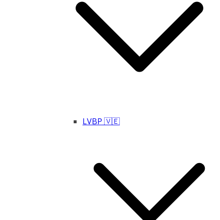
LVBP 🇻🇪