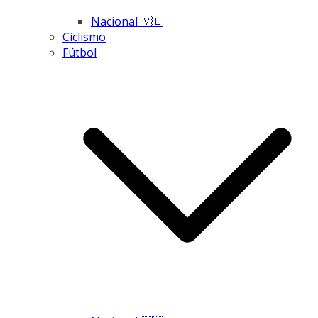
Nacional 🇻🇪
Ciclismo
Fútbol