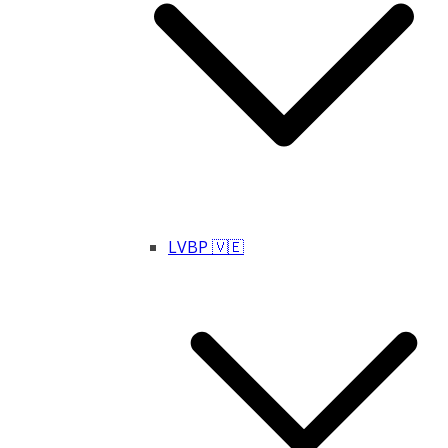
LVBP 🇻🇪