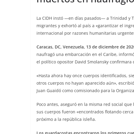
La CIDH instó —en días pasados— a Trinidad y To
migrantes y exhortó al país a «garantizar el in
internacional por razones humanitarias urgentes
Caracas, DC, Venezuela, 13 de diciembre de 202
naufragó una embarcación en el Caribe, inform
el político opositor David Smolansky confirmara
«Hasta ahora hay once cuerpos identificados, s
otros cuerpos no hayan aparecido aún», escribi
Juan Guaidó como comisionado para la Organiza
Poco antes, aseguró en la misma red social que 
sus cuerpos fueron «encontrados flotando cerca 
próximo a la república isleña.
Los guardacostas encontraron los primeros cu