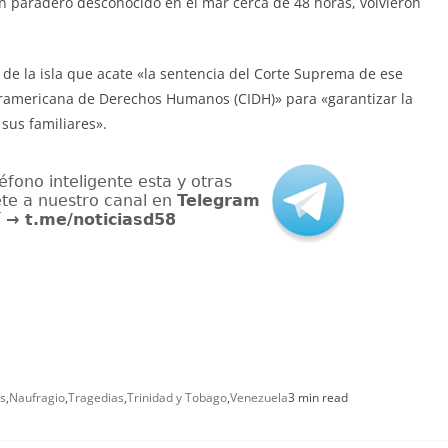
en paradero desconocido en el mar cerca de 48 horas, volvieron
 de la isla que acate «la sentencia del Corte Suprema de ese
eramericana de Derechos Humanos (CIDH)» para «garantizar la
 sus familiares».
s
,
Naufragio
,
Tragedias
,
Trinidad y Tobago
,
Venezuela
3 min read