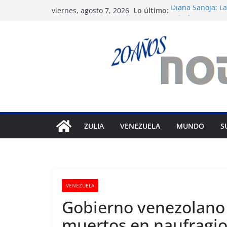
Saltar
Lo último:
Diana Sanoja: La
viernes, agosto 7, 2026
al
exterior
Venezuela: 40 ex
contenido
del régimen
Apagones en Ara
varios municipi
Nueva tienda de
Maracaibo
Liga FutVe: Rayo
ZULIA
VENEZUELA
MUNDO
S
VENEZUELA
Gobierno venezolano e
muertos en naufragio