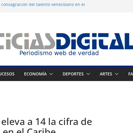
 consagración del talento venezolano en el
tranjeros continúan como presos políticos
gua desatan protestas nocturnas en
os
 dermocosmética Vida Gloss abre en
 Zuliano busca redimirse en su feudo
UCESOS
ECONOMÍA
DEPORTES
ARTES
F
leva a 14 la cifra de
 en el Caribe