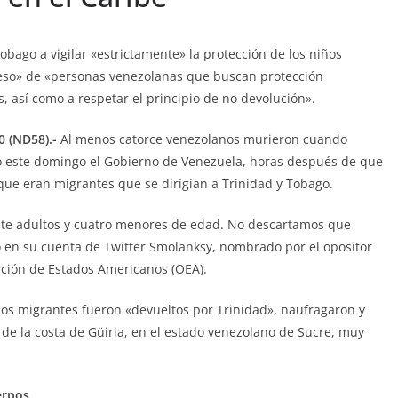
bago a vigilar «estrictamente» la protección de los niños
greso» de «personas venezolanas que buscan protección
, así como a respetar el principio de no devolución».
0 (ND58).-
Al menos catorce venezolanos murieron cuando
ó este domingo el Gobierno de Venezuela, horas después de que
 que eran migrantes que se dirigían a Trinidad y Tobago.
iete adultos y cuatro menores de edad. No descartamos que
ó en su cuenta de Twitter Smolanksy, nombrado por el opositor
ción de Estados Americanos (OEA).
los migrantes fueron «devueltos por Trinidad», naufragaron y
de la costa de Güiria, en el estado venezolano de Sucre, muy
erpos