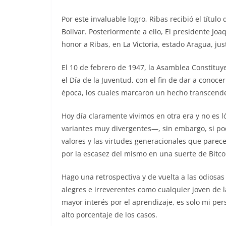
Por este invaluable logro, Ribas recibió el títul
Bolívar. Posteriormente a ello, El presidente J
honor a Ribas, en La Victoria, estado Aragua, just
El 10 de febrero de 1947, la Asamblea Constitu
el Día de la Juventud, con el fin de dar a conoce
época, los cuales marcaron un hecho transcenden
Hoy día claramente vivimos en otra era y no es 
variantes muy divergentes—, sin embargo, si pod
valores y las virtudes generacionales que parece
por la escasez del mismo en una suerte de Bitcoi
Hago una retrospectiva y de vuelta a las odios
alegres e irreverentes como cualquier joven de 
mayor interés por el aprendizaje, es solo mi p
alto porcentaje de los casos.