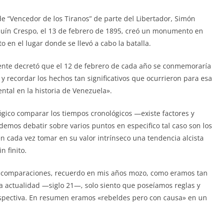
o de “Vencedor de los Tiranos” de parte del Libertador, Simón
oaquín Crespo, el 13 de febrero de 1895, creó un monumento en
o en el lugar donde se llevó a cabo la batalla.
yente decretó que el 12 de febrero de cada año se conmemoraría
r y recordar los hechos tan significativos que ocurrieron para esa
tal en la historia de Venezuela».
lógico comparar los tiempos cronológicos —existe factores y
emos debatir sobre varios puntos en especifico tal caso son los
n cada vez tomar en su valor intrínseco una tendencia alcista
n finito.
as comparaciones, recuerdo en mis años mozo, como eramos tan
la actualidad —siglo 21—, solo siento que poseíamos reglas y
erspectiva. En resumen eramos «rebeldes pero con causa» en un