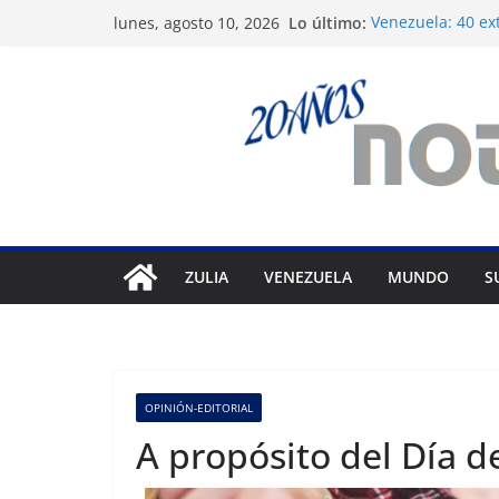
Saltar
Lo último:
Venezuela: 40 ex
lunes, agosto 10, 2026
al
del régimen
Crisis carcelaria
contenido
derechos human
Exigen control i
Venezuela
Vente Venezuela 
político José Brei
Festival de Cine
prepara 40ª edic
ZULIA
VENEZUELA
MUNDO
S
OPINIÓN-EDITORIAL
A propósito del Día d