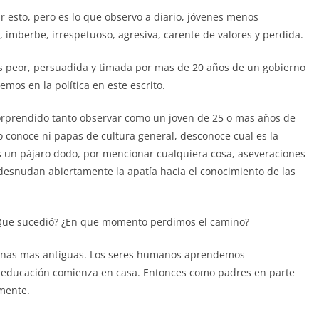
r esto, pero es lo que observo a diario, jóvenes menos
imberbe, irrespetuoso, agresiva, carente de valores y perdida.
s peor, persuadida y timada por mas de 20 años de un gobierno
mos en la política en este escrito.
sorprendido tanto observar como un joven de 25 o mas años de
o conoce ni papas de cultura general, desconoce cual es la
s un pájaro dodo, por mencionar cualquiera cosa, aseveraciones
desnudan abiertamente la apatía hacia el conocimiento de las
¿Que sucedió? ¿En que momento perdimos el camino?
ronas mas antiguas. Los seres humanos aprendemos
 educación comienza en casa. Entonces como padres en parte
mente.