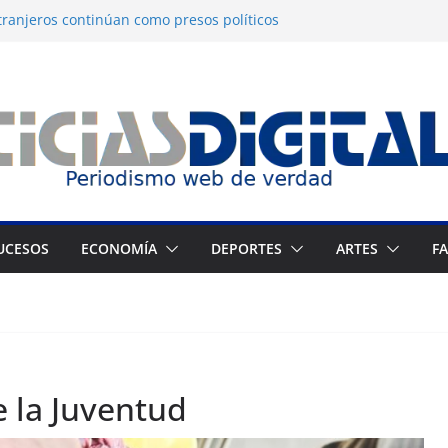
tranjeros continúan como presos políticos
: OVP denuncia 15 años de violaciones a los
os
ndependiente del Fondo Petrolero en
exige justicia por muerte del preso
jo
 Francés culmina muestra histórica y
ión
UCESOS
ECONOMÍA
DEPORTES
ARTES
F
e la Juventud