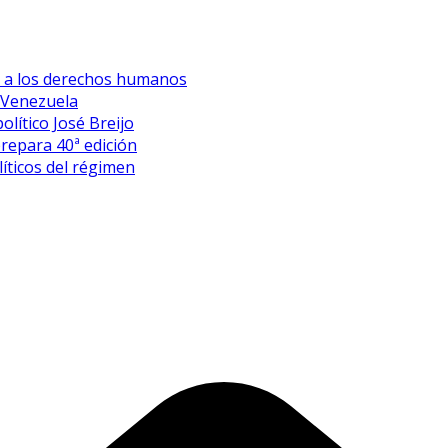
es a los derechos humanos
 Venezuela
olítico José Breijo
prepara 40ª edición
íticos del régimen