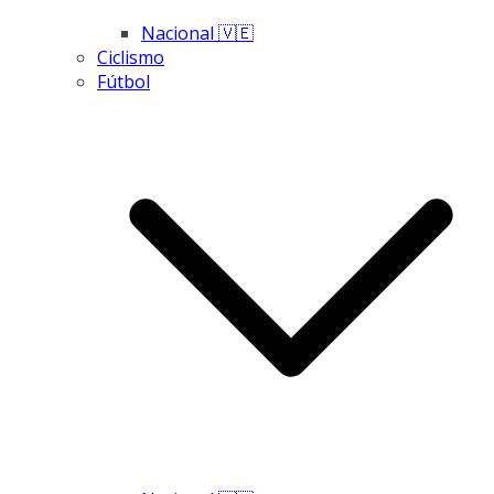
Nacional 🇻🇪
Ciclismo
Fútbol