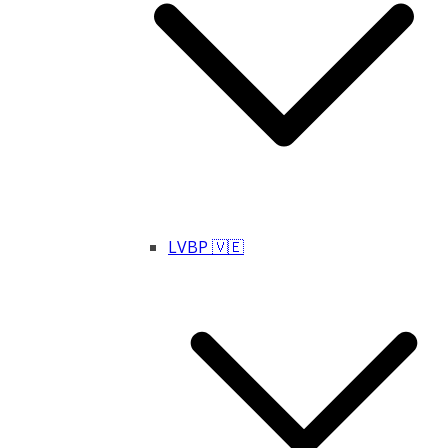
LVBP 🇻🇪