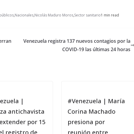
públicos
,
Nacionales
,
Nicolás Maduro Moros
,
Sector sanitario
1 min read
erran
Venezuela registra 137 nuevos contagios por la
COVID-19 las últimas 24 horas
ezuela |
#Venezuela | María
za antichavista
Corina Machado
 extender por 15
presiona por
el registro de
reunión entre