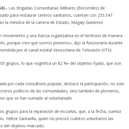
8).-
Las Brigadas Comunitarias Militares (Bricomiles) de
ado para restaurar centros sanitarios, cuentan con 255.547
es la ministra de la cartera de Estado, Magaly Gutiérrez.
un movimiento y una fuerza organizativa en el territorio de manera
arlo, porque creo que somos pioneros», dijo la funcionaria durante
smitida por el canal estatal Venezolana de Televisión (VTV).
005 grupos, lo que «significa un 82 %» del objetivo fijado, que son
gada por cada consultorio popular, destacó la participación, no solo
 voceros políticos de las comunidades, sino también de plomeros,
icios que se han sumado al voluntariado.
os grupos para la reparación de escuelas, que, a la fecha, cuenta
n, Yelitze Santaella, quien no precisó cuántos voluntarios las
o del objetivo marcado.