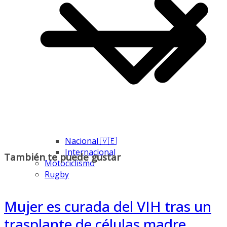
Nacional 🇻🇪
Internacional
También te puede gustar
Motociclismo
Rugby
Mujer es curada del VIH tras un
trasplante de células madre