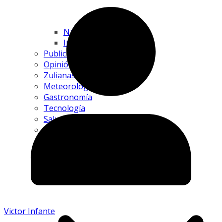
Nacional 🇻🇪
Internacional
Publicidad
Opinión
Zulianas Protagonistas
Meteorología
Gastronomía
Tecnología
Salud
Sociales
Turismo
Servicio Público
Natura
Victor Infante