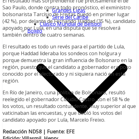
El resultado más sorprendente fue precisamente el de
Sao Paulo, donde contra todo pronóstico, el exministro
Grandes Ligas
bolsonarista Tarcísio de Freitas quedó en primer lugar
Serie del Caribe
(42 %), por delante de Fernando Haddad (35 %), candidato
Clásico Mundial de Béisbol
apoyado por Lula, en una disputa que se resolverá
Boxeo
también dentro de cuatro semanas.
El resultado es todo un revés para el partido de Lula,
porque Haddad lideraba los sondeos con holgura y
porque demuestra la gran influencia de Bolsonaro en la
región, puesto que el candidato a gobernador era poco
conocido por el electorado y ni siquiera nació en esta
región.
En Río de Janeiro, cuna política de Bolsonaro, resultó
reelegido el gobernador Cláudio Castro, con el 58 % de
los votos, un resultado contundente, muy superior al que
vaticinaban las encuestas, y que dobló los votos del
candidato apoyado por Lula, Marcelo Freixo.
Redacción ND58 | Fuente: EFE
Edición: Villasmil, Henry