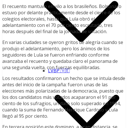
El recuento mantuvo en vilo a los brasileños. Bolsonaro
estuvo por delante prácticamente desde el cierre de los
colegios electorales, hasta que Lula obró el
adelantamiento con el 70 por ciento escrutado, tres
horas después del final de la jornada de votación.
En varias ciudades se oyeron gritos de alegría cuando se
produjo el adelantamiento, pero los ánimos de los
seguidores de Lula se fueron enfriando conforme
avanzaba el recuento y quedaba claro el panorama de
una segunda vuelta, con fuerzas equilibradas.
LVBP 🇻🇪
Los resultados confirmaron un hecho que se intuía desde
antes del inicio de la campaña: fueron unas de las
elecciones más polarizadas de la democracia, puesto que
los dos candidatos más votados acapararon el 91 por
ciento de los sufragios, un dato solo superado en 1994,
cuando la suma de Fernando Henrique Cardoso y Lula
llegó al 95 por ciento.
En tercera posición este domingo, a gran distancia, se