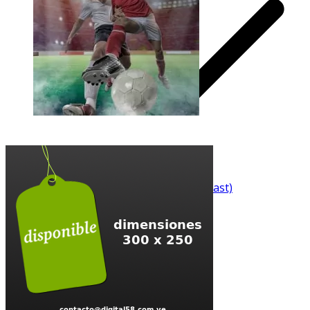
Reporte Matutino (Pódcast)
Repote Meridiano
Reporte Vespertino
Reporte Estelar
Reporte España
Reporte Colombia
Reporte Chile
Contacto Deportivo
Reporte Deportivo