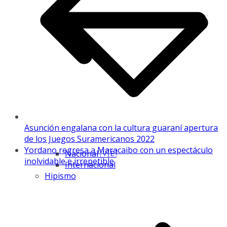
Asunción engalana con la cultura guaraní apertura
de los Juegos Suramericanos 2022
Yordano regresa a Maracaibo con un espectáculo
Nacional 🇻🇪
inolvidable e irrepetible
Internacional
Hipismo