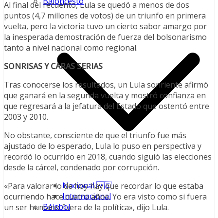
Baloncesto
Al final del recuento, Lula se quedó a menos de dos
puntos (4,7 millones de votos) de un triunfo en primera
vuelta, pero la victoria tuvo un cierto sabor amargo por
la inesperada demostración de fuerza del bolsonarismo
tanto a nivel nacional como regional.
SONRISAS Y CARAS SERIAS
Tras conocerse los resultados, un Lula sonriente afirmó
que ganará en la segunda vuelta y mostró confianza en
que regresará a la jefatura del Estado que ostentó entre
2003 y 2010.
No obstante, consciente de que el triunfo fue más
ajustado de lo esperado, Lula lo puso en perspectiva y
recordó lo ocurrido en 2018, cuando siguió las elecciones
desde la cárcel, condenado por corrupción.
Nacional 🇻🇪
«Para valorar lo de hoy hay que recordar lo que estaba
Internacional
ocurriendo hace cuatro años. Yo era visto como si fuera
Béisbol
un ser humano fuera de la política», dijo Lula.