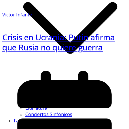
Victor Infante
Crisis en Ucrania: Putin afirma
que Rusia no quiere guerra
Exposiciones
Artistas Plásticos
Teatro
Literatura
Conciertos Sinfónicos
Fama