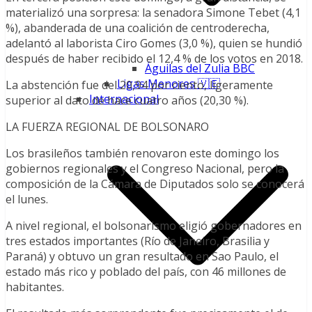
materializó una sorpresa: la senadora Simone Tebet (4,1
%), abanderada de una coalición de centroderecha,
adelantó al laborista Ciro Gomes (3,0 %), quien se hundió
después de haber recibido el 12,4 % de los votos en 2018.
Águilas del Zulia BBC
Ligas Menores 🇻🇪
La abstención fue del 20,94 por ciento, ligeramente
Internacional
superior al dato de hace cuatro años (20,30 %).
LA FUERZA REGIONAL DE BOLSONARO
Los brasileños también renovaron este domingo los
gobiernos regionales y el Congreso Nacional, pero la
composición de la Cámara de Diputados solo se conocerá
el lunes.
A nivel regional, el bolsonarismo eligió gobernadores en
tres estados importantes (Río de Janeiro, Brasilia y
Paraná) y obtuvo un gran resultado en Sao Paulo, el
estado más rico y poblado del país, con 46 millones de
habitantes.