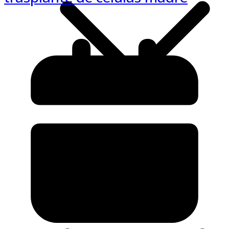
Nacional 🇻🇪
Internacional
Tenis
Voleibol