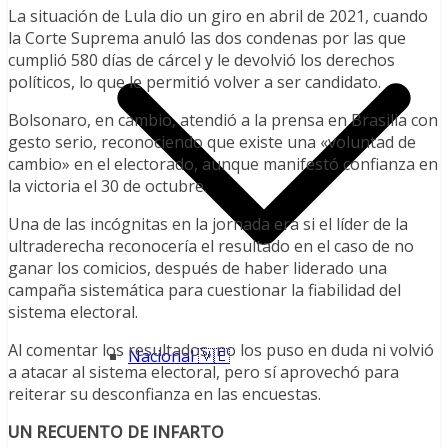
La situación de Lula dio un giro en abril de 2021, cuando
la Corte Suprema anuló las dos condenas por las que
cumplió 580 días de cárcel y le devolvió los derechos
políticos, lo que le permitió volver a ser candidato.
Bolsonaro, en cambio, atendió a la prensa en Brasilia con
gesto serio, reconociendo que existe una «voluntad de
cambio» en el electorado, aunque manifestó confianza en
la victoria el 30 de octubre.
Una de las incógnitas en la jornada era si el líder de la
ultraderecha reconocería el resultado en el caso de no
ganar los comicios, después de haber liderado una
campaña sistemática para cuestionar la fiabilidad del
sistema electoral.
Al comentar los resultados, no los puso en duda ni volvió
Nacional 🇻🇪
a atacar al sistema electoral, pero sí aprovechó para
reiterar su desconfianza en las encuestas.
UN RECUENTO DE INFARTO