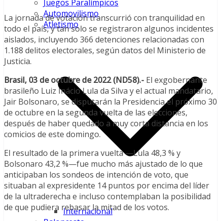
Juegos Paralímpicos
Automovilismo
La jornada de votación transcurrió con tranquilidad en
Atletismo
todo el país, y tan solo se registraron algunos incidentes
aislados, incluyendo 366 detenciones relacionadas con
1.188 delitos electorales, según datos del Ministerio de
Justicia.
Brasil, 03 de octubre de 2022 (ND58).-
El exgobernante
brasileño Luiz Inácio Lula da Silva y el actual mandatario,
Jair Bolsonaro, se disputarán la Presidencia el próximo 30
de octubre en la segunda vuelta de las elecciones,
después de haber quedado a muy corta distancia en los
comicios de este domingo.
El resultado de la primera vuelta —Lula 48,3 % y
Bolsonaro 43,2 %—fue mucho más ajustado de lo que
anticipaban los sondeos de intención de voto, que
situaban al expresidente 14 puntos por encima del líder
de la ultraderecha e incluso contemplaban la posibilidad
de que pudiera rebasar la mitad de los votos.
Internacional