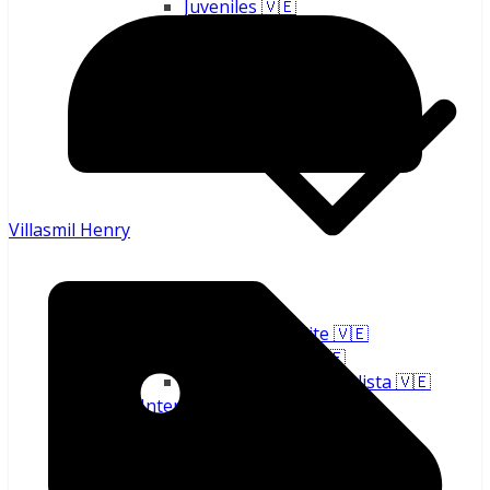
Juveniles 🇻🇪
Villasmil Henry
Torneo Élite 🇻🇪
Copa Oro 🇻🇪
Eliminatorias Mundialista 🇻🇪
Internacional