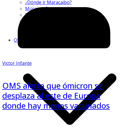
¿Dónde ir Maracaibo?
Música y Cantantes
Talento Nacional
Moda
TV
Radio
Otros
Victor Infante
OMS alerta que ómicron se
desplaza al este de Europa
donde hay menos vacunados