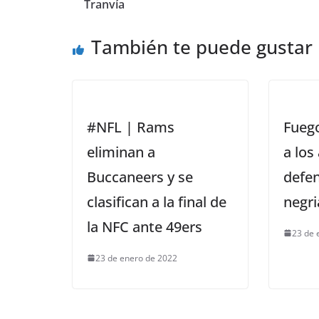
Tranvía
También te puede gustar
#NFL | Rams
Fuego
eliminan a
a los
Buccaneers y se
defen
clasifican a la final de
negri
la NFC ante 49ers
23 de 
23 de enero de 2022