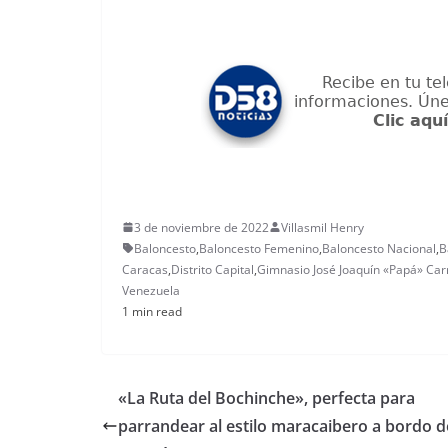
3 de noviembre de 2022
Villasmil Henry
Baloncesto
,
Baloncesto Femenino
,
Baloncesto Nacional
,
B
Caracas
,
Distrito Capital
,
Gimnasio José Joaquín «Papá» Carri
Venezuela
1 min read
«La Ruta del Bochinche», perfecta para
parrandear al estilo maracaibero a bordo d