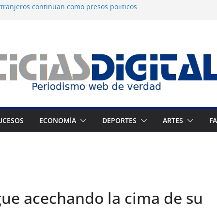
tranjeros continúan como presos políticos
a: OVP denuncia 15 años de violaciones a los
nos
independiente del Fondo Petrolero en
exige justicia por muerte del preso
jo
 Francés culmina muestra histórica y
ción
UCESOS
ECONOMÍA
DEPORTES
ARTES
F
gue acechando la cima de su