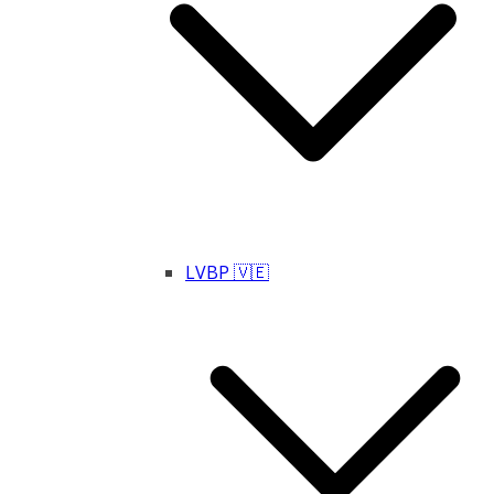
LVBP 🇻🇪