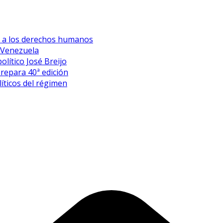
es a los derechos humanos
 Venezuela
olítico José Breijo
prepara 40ª edición
íticos del régimen