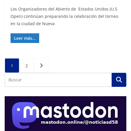
Los Organizadores del Abierto de Estados Unidos (U.S
Open) continúan preparando la celebración del torneo
en la ciudad de Nueva
Leer más...
Posts
1
2
pagination