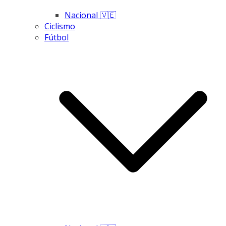
Nacional 🇻🇪
Ciclismo
Fútbol