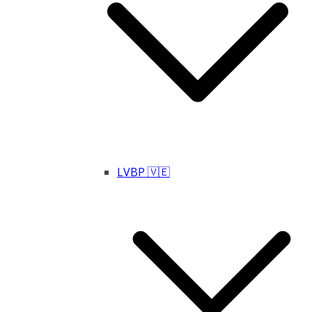
LVBP 🇻🇪