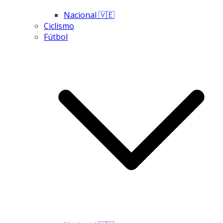
Nacional 🇻🇪
Ciclismo
Fútbol