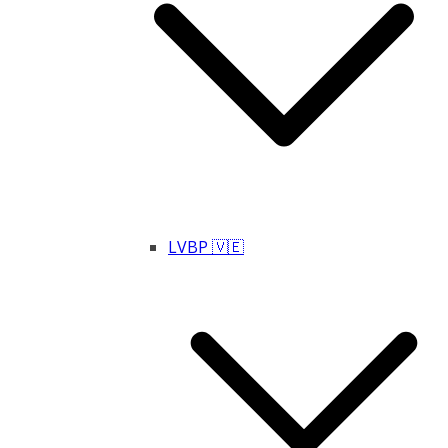
LVBP 🇻🇪