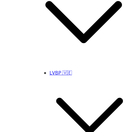
LVBP 🇻🇪