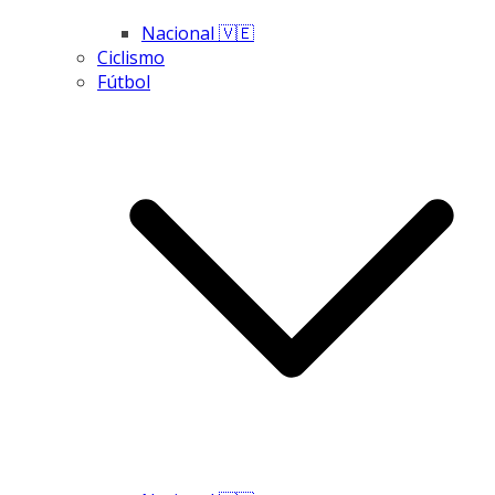
Nacional 🇻🇪
Ciclismo
Fútbol