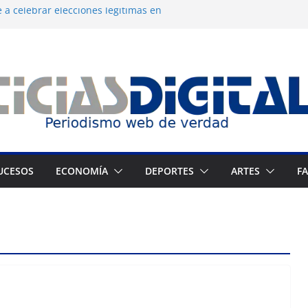
 a celebrar elecciones legítimas en
 Zuliano busca redimirse en su feudo
consagración del talento venezolano en el
del montañista Nirmal Purja tras
istán
 cronograma electoral a la mesa de
UCESOS
ECONOMÍA
DEPORTES
ARTES
F