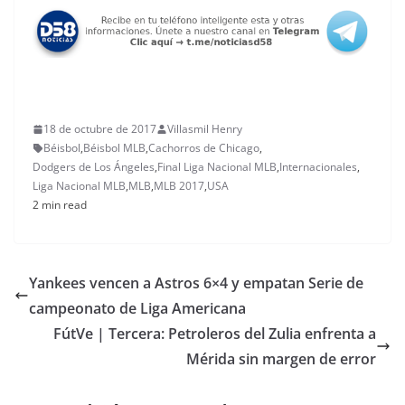
18 de octubre de 2017
Villasmil Henry
Béisbol
,
Béisbol MLB
,
Cachorros de Chicago
,
Dodgers de Los Ángeles
,
Final Liga Nacional MLB
,
Internacionales
,
Liga Nacional MLB
,
MLB
,
MLB 2017
,
USA
2 min read
Yankees vencen a Astros 6×4 y empatan Serie de
campeonato de Liga Americana
FútVe | Tercera: Petroleros del Zulia enfrenta a
Mérida sin margen de error