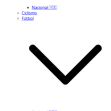
Nacional 🇻🇪
Ciclismo
Fútbol