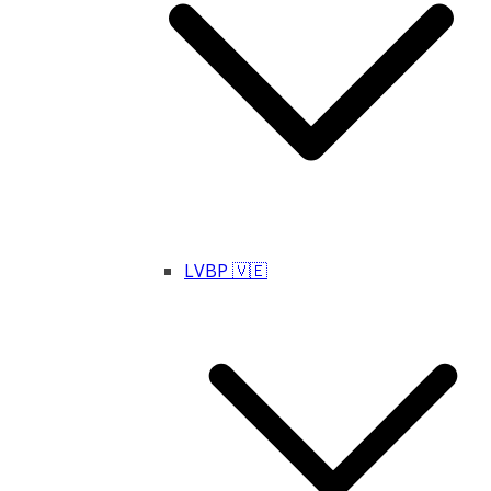
LVBP 🇻🇪