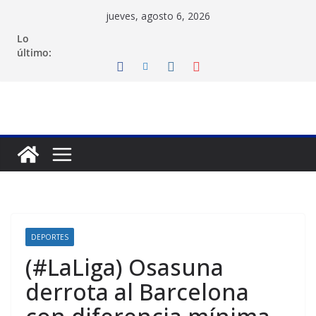
Saltar
jueves, agosto 6, 2026
al
Lo
contenido
último:
DEPORTES
(#LaLiga) Osasuna
derrota al Barcelona