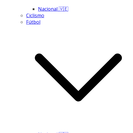
Nacional 🇻🇪
Ciclismo
Fútbol