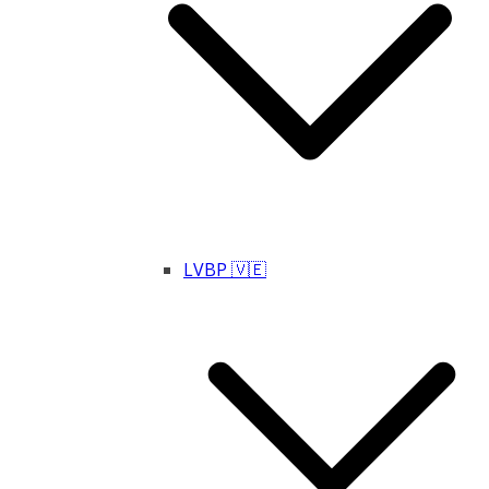
LVBP 🇻🇪