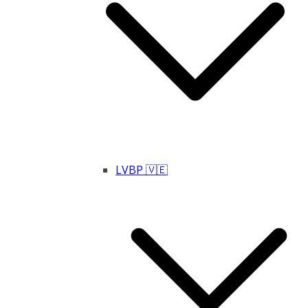
LVBP 🇻🇪