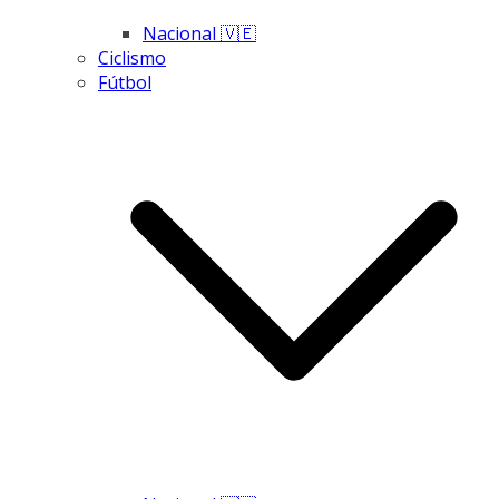
Nacional 🇻🇪
Ciclismo
Fútbol