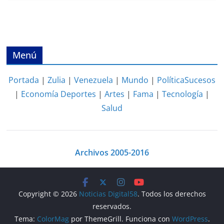
Menú
Portada
|
Zulia
|
Venezuela
|
Mundo
|
Política
Sucesos
|
Economía
Deportes
|
Artes
|
Fama
|
Tecnología
|
Salud
Archivos 2005-2016
Copyright © 2026
Noticias Digital58
. Todos los derechos
reservados.
Tema:
ColorMag
por ThemeGrill. Funciona con
WordPress
.