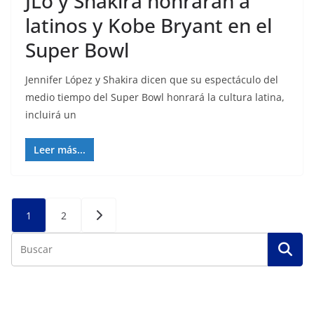
JLo y Shakira honrarán a
latinos y Kobe Bryant en el
Super Bowl
Jennifer López y Shakira dicen que su espectáculo del
medio tiempo del Super Bowl honrará la cultura latina,
incluirá un
Leer más...
Posts
1
2
pagination