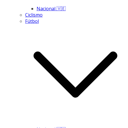
Nacional 🇻🇪
Ciclismo
Fútbol