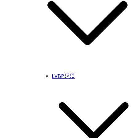
LVBP 🇻🇪