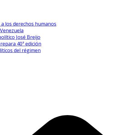
es a los derechos humanos
 Venezuela
olítico José Breijo
prepara 40ª edición
íticos del régimen